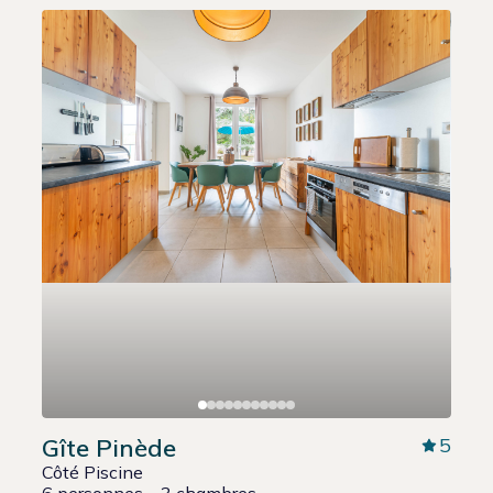
Gîte Pinède
5
Côté Piscine