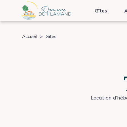
Aller
au
Gîtes
A
contenu
Accueil
>
Gites
Location d’héb