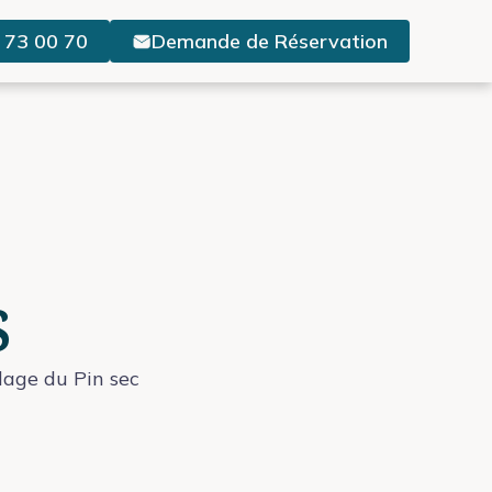
 73 00 70
Demande de Réservation
s
lage du Pin sec